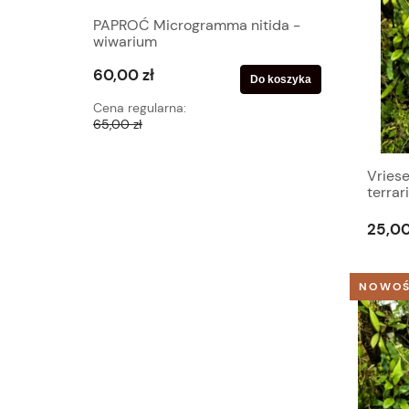
PAPROĆ Microgramma nitida -
NOWOŚĆ! 
wiwarium
60,00 zł
20,00 zł
Do koszyka
Cena regularna:
Cena regu
65,00 zł
25,00 zł
Vriese
terrar
25,00
NOWO