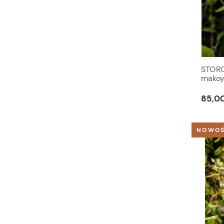
STORC
makoy
palud
85,00
NOWO