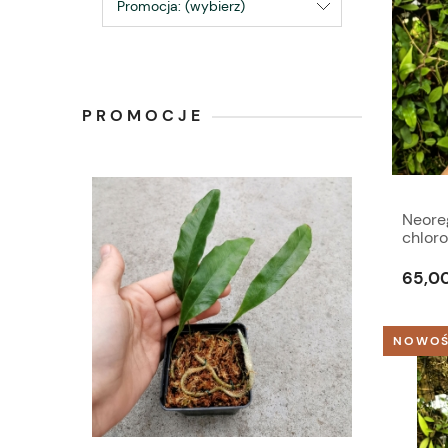
Promocja: (wybierz)
PROMOCJE
Neoreg
chloro
terrar
65,00
NOWO