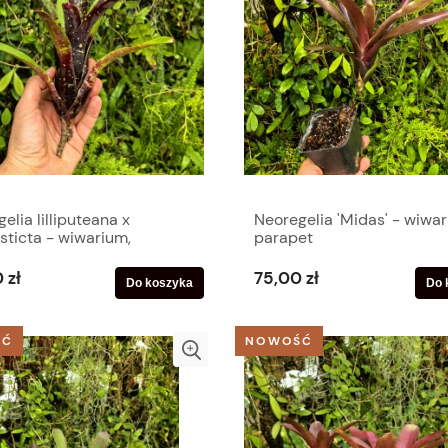
elia lilliputeana x
Neoregelia 'Midas' - wiwar
sticta - wiwarium,
parapet
ium, parapet
 zł
75,00 zł
Do koszyka
Do 
ŚĆ
NOWOŚĆ