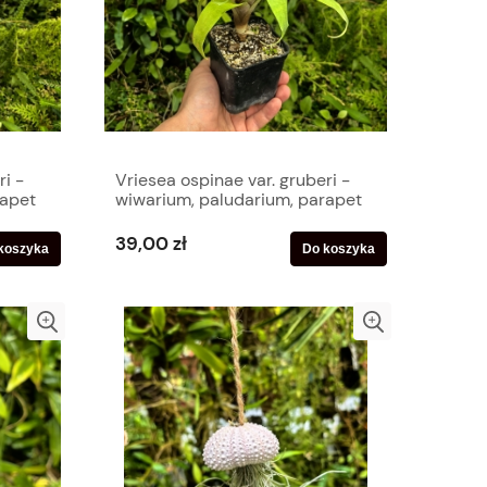
ri -
Vriesea ospinae var. gruberi -
rapet
wiwarium, paludarium, parapet
39,00 zł
koszyka
Do koszyka