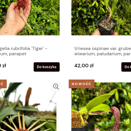
elia rubrifolia 'Tiger' -
Vriesea ospinae var. grube
ium, parapet
wiwarium, paludarium, pa
 zł
42,00 zł
Do koszyka
Do 
ŚĆ
NOWOŚĆ