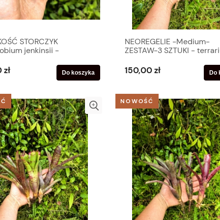
KOŚĆ STORCZYK
NEOREGELIE -Medium-
bium jenkinsii -
ZESTAW-3 SZTUKI - terrar
um, terrarium,
parapet
darium
 zł
150,00 zł
Do koszyka
Do 
ŚĆ
NOWOŚĆ