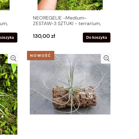
NEOREGELIE -Medium-
ium,
ZESTAW-3 SZTUKI - terrarium,
parapet
130,00 zł
koszyka
Do koszyka
NOWOŚĆ