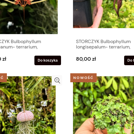
ZYK Bulbophyllum
STORCZYK Bulbophyllum
anum- terrarium,
longisepalum- terrarium,
arium
paludarium
 zł
80,00 zł
Do koszyka
Do 
ŚĆ
NOWOŚĆ