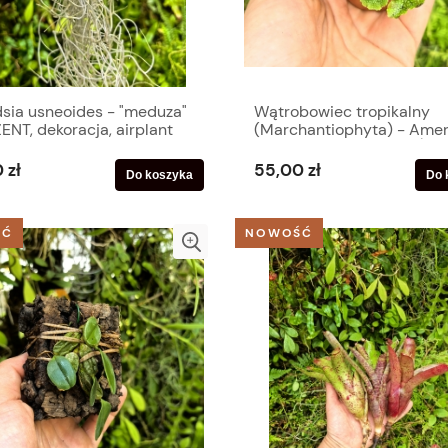
dsia usneoides - "meduza"
Wątrobowiec tropikalny
ENT, dekoracja, airplant
(Marchantiophyta) - Ame
Południowa, Ameryka Śro
- wiwarium, paludarium,
 zł
55,00 zł
Do koszyka
Do 
terrarium
ŚĆ
NOWOŚĆ