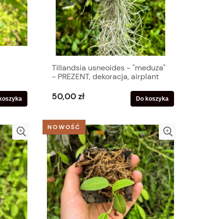
Tillandsia usneoides - "meduza"
- PREZENT, dekoracja, airplant
50,00 zł
koszyka
Do koszyka
NOWOŚĆ