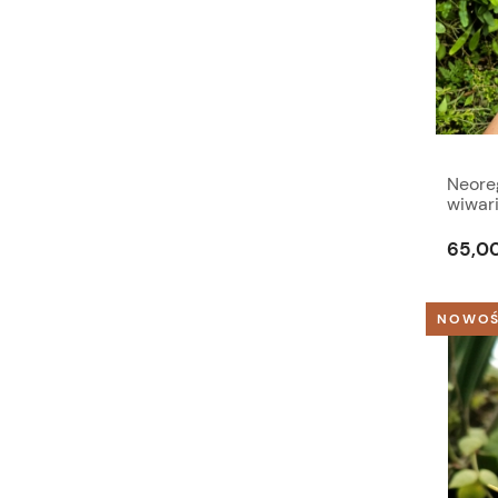
Neoreg
wiwar
65,00
NOWO