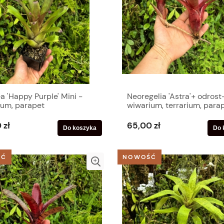
Tillandsia albertiana
NOWOŚĆ Tillandsia bandensis
rozm.S - terrarium, paludarium
12,00 zł
Do koszyka
Do koszyk
larna:
Cena regularna:
15,00 zł
a 'Happy Purple' Mini -
Neoregelia 'Astra'+ odrost
ium, parapet
wiwarium, terrarium, para
 zł
65,00 zł
Do koszyka
Do 
ŚĆ
NOWOŚĆ