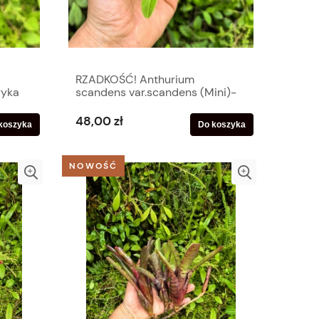
RZADKOŚĆ! Anthurium
ryka
scandens var.scandens (Mini)-
dkowa
terrarium, paludarium
48,00 zł
koszyka
Do koszyka
NOWOŚĆ