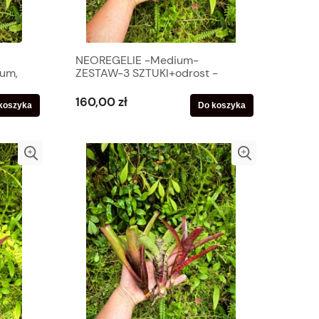
NEOREGELIE -Medium-
ium,
ZESTAW-3 SZTUKI+odrost -
terrarium, parapet
160,00 zł
koszyka
Do koszyka