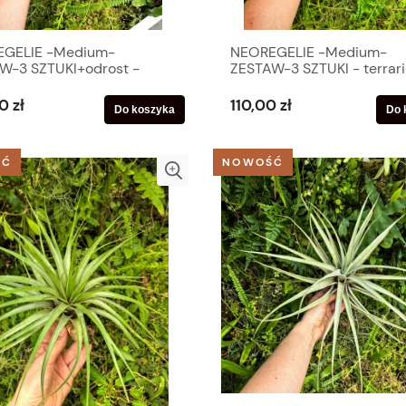
GELIE -Medium-
NEOREGELIE -Medium-
W-3 SZTUKI+odrost -
ZESTAW-3 SZTUKI - terrar
ium, parapet
parapet
0 zł
110,00 zł
Do koszyka
Do 
ŚĆ
NOWOŚĆ